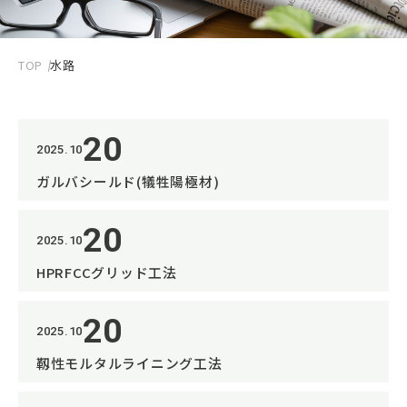
TOP
水路
20
2025.10
ガルバシールド(犠牲陽極材)
20
2025.10
HPRFCCグリッド工法
20
2025.10
靱性モルタルライニング工法